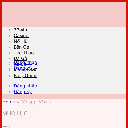
Chuyển
đến
nội
dung
33win
Casino
Nổ Hũ
Bắn Cá
Thể Thao
Đá Gà
Đăng nhập
Xổ Số
Đăng ký
Khuyến Mãi
Blog Game
Đăng nhập
Đăng ký
Home
»
Tải app 33win
MỤC LỤC