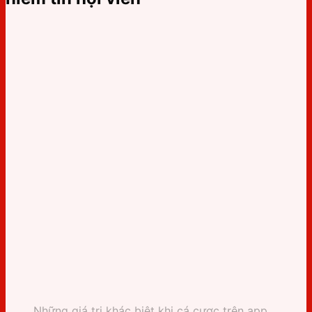
Những giá trị khác biệt khi cá cược trên app