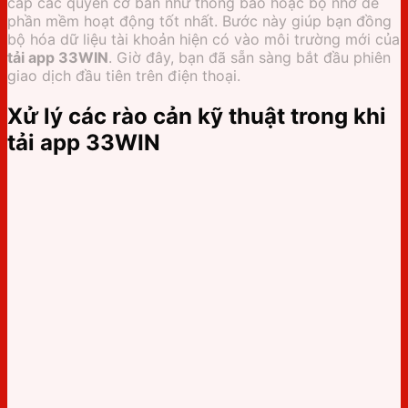
cấp các quyền cơ bản như thông báo hoặc bộ nhớ để
phần mềm hoạt động tốt nhất. Bước này giúp bạn đồng
bộ hóa dữ liệu tài khoản hiện có vào môi trường mới của
tải app 33WIN
. Giờ đây, bạn đã sẵn sàng bắt đầu phiên
giao dịch đầu tiên trên điện thoại.
Xử lý các rào cản kỹ thuật trong khi
tải app 33WIN