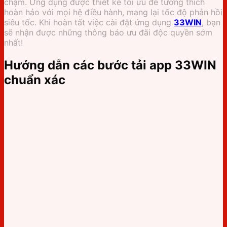
chạm. Ứng dụng được thiết kế tối ưu để tương thích
hoàn hảo với mọi hệ điều hành, mang lại tốc độ phản hồi
siêu tốc. Khi hoàn tất việc cài đặt ứng dụng
33WIN
, bạn
sẽ nhận được những thông báo ưu đãi độc quyền sớm
nhất!
Hướng dẫn các bước tải app 33WIN
chuẩn xác