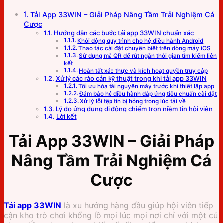
Tải App 33WIN – Giải Pháp Nâng Tầm Trải Nghiệm Cá
Cược
Hướng dẫn các bước tải app 33WIN chuẩn xác
Khởi động quy trình cho hệ điều hành Android
Thao tác cài đặt chuyên biệt trên dòng máy iOS
Sử dụng mã QR để rút ngắn thời gian tìm kiếm liên
kết
Hoàn tất xác thực và kích hoạt quyền truy cập
Xử lý các rào cản kỹ thuật trong khi tải app 33WIN
Tối ưu hóa tài nguyên máy trước khi thiết lập app
Đảm bảo hệ điều hành đáp ứng tiêu chuẩn cài đặt
Xử lý lỗi tệp tin bị hỏng trong lúc tải về
Lý do ứng dụng di động chiếm trọn niềm tin hội viên
Lời kết
Tải App 33WIN – Giải Pháp
Nâng Tầm Trải Nghiệm Cá
Cược
Tải app 33WIN
là xu hướng hàng đầu giúp hội viên tiếp
cận kho trò chơi khổng lồ mọi lúc mọi nơi chỉ với một cú