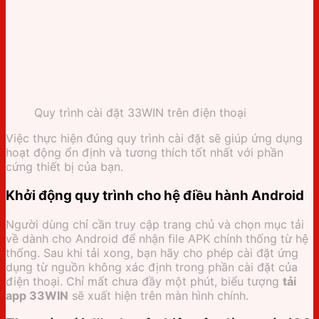
Quy trình cài đặt 33WIN trên điện thoại
Việc thực hiện đúng quy trình cài đặt sẽ giúp ứng dụng
hoạt động ổn định và tương thích tốt nhất với phần
cứng thiết bị của bạn.
Khởi động quy trình cho hệ điều hành Android
Người dùng chỉ cần truy cập trang chủ và chọn mục tải
về dành cho Android để nhận file APK chính thống từ hệ
thống. Sau khi tải xong, bạn hãy cho phép cài đặt ứng
dụng từ nguồn không xác định trong phần cài đặt của
điện thoại. Chỉ mất chưa đầy một phút, biểu tượng
tải
app 33WIN
sẽ xuất hiện trên màn hình chính.