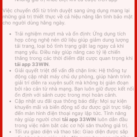
Việc chuyển đổi từ trình duyệt sang ứng dụng mang lại
những giá trị thiết thực về cả hiệu năng lẫn tính bảo mật
cho người dùng hằng ngày.
Trải nghiệm mượt mà và ổn định: Ứng dụng tích
hợp công nghệ nén dữ liệu giúp giảm dung lượng
tải trang, loại bỏ tình trạng giật lag ngay cả khi
mạng yếu. Điều này giúp nâng cao tỷ lệ chiến
thắng trong các thời điểm đặt cược quan trọng khi
tải app 33WIN
.
Giải quyết triệt để vấn đề chặn link: Hệ thống tự
động cập nhật máy chủ dự phòng, giúp hành trình
giải trí diễn ra xuyên suốt mà không bị gián đoạn
bởi rào cản từ nhà mạng. Bạn luôn giữ được kết nối
ổn định với sảnh cược trong mọi hoàn cảnh.
Cập nhật ưu đãi qua thông báo đẩy: Mọi sự kiện
khuyến mãi và biến động số dư được gửi trực tiếp
đến màn hình điện thoại ngay lập tức. Tính năng
này giúp người chơi
tải app 33WIN
luôn dẫn đầu
trong việc nắm bắt các cơ hội săn thưởng giá trị.
Tối ưu giao diện và thao tác: Giao diện được sắp